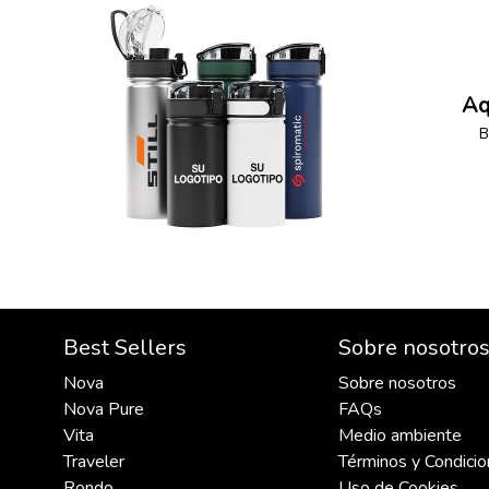
Aq
B
Best Sellers
Sobre nosotro
Nova
Sobre nosotros
Nova Pure
FAQs
Vita
Medio ambiente
Traveler
Términos y Condici
Rondo
Uso de Cookies