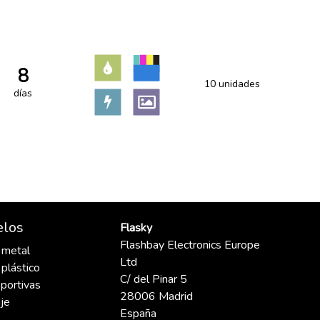
8
10 unidades
días
elos
Flasky
Flashbay Electronics Europe
 metal
Ltd
 plástico
C/ del Pinar 5
portivas
28006 Madrid
je
España