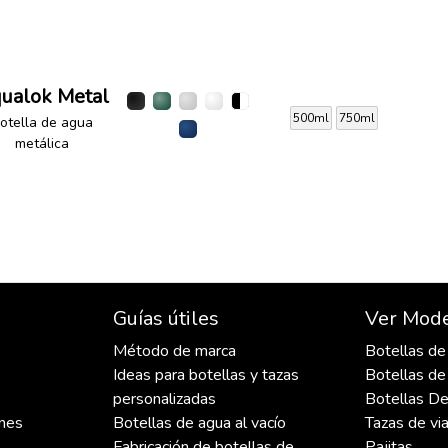
ualok Metal
500ml
750ml
otella de agua
metálica
s
Guías útiles
Ver Mod
Método de marca
Botellas de
Ideas para botellas y tazas
Botellas de
personalizadas
Botellas De
ones
Botellas de agua al vacío
Tazas de via
Fabricación de botellas de
Pajitas