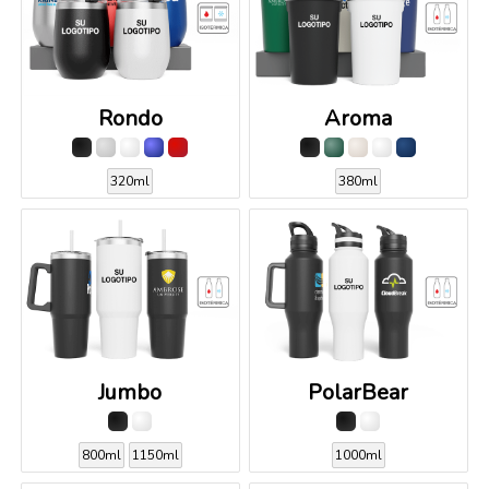
Rondo
Aroma
320ml
380ml
Jumbo
PolarBear
800ml
1150ml
1000ml