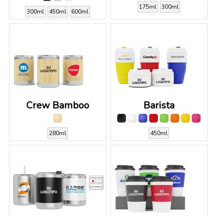
175ml
300ml
300ml
450ml
600ml
Crew Bamboo
Barista
280ml
450ml