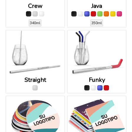
Crew
Java
340ml
350ml
Straight
Funky