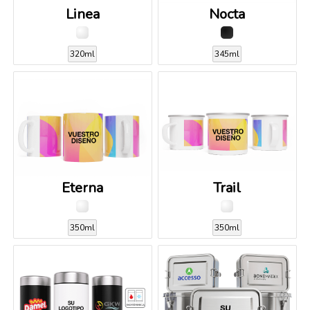
Linea
Nocta
320ml
345ml
Eterna
Trail
350ml
350ml