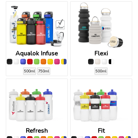
Aqualok Infuse
Flexi
500ml
750ml
500ml
Refresh
Fit