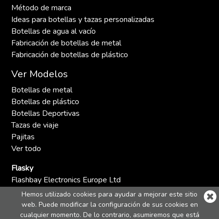
Método de marca
Ideas para botellas y tazas personalizadas
Botellas de agua al vacío
Fabricación de botellas de metal
Fabricación de botellas de plástico
Ver Modelos
Botellas de metal
Botellas de plástico
Botellas Deportivas
Tazas de viaje
Pajitas
Ver todo
Flasky
Flashbay Electronics Europe Ltd
C/ del Pinar 5
Hemos utilizado cookies para ayudar a mejorar este sitio
28006 Madrid
web. Puede modificar la configuración de sus cookies en
España
cualquier momento
. De lo contrario, asumiremos que está