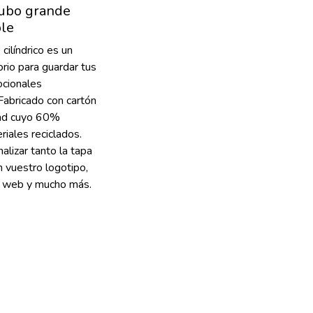
tubo grande
ble
cilíndrico es un
orio para guardar tus
cionales
Fabricado con cartón
dad cuyo 60%
iales reciclados.
lizar tanto la tapa
 vuestro logotipo,
ón web y mucho más.