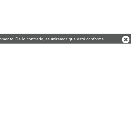
momento
. De lo contrario, asumiremos que está conforme.
elos
Flasky
Flashbay Electronics Europe
 metal
Ltd
 plástico
C/ del Pinar 5
portivas
28006 Madrid
je