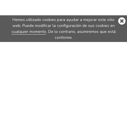
Hemos utilizado cookies para ayudar a mejorar este sitio
web. Puede modificar la configuración de sus cookies en
cualquier momento
. De lo contrario, asumiremos que está
conforme.
Best Sellers
Nova
Nova Pure
Vita
Traveler
Rondo
Brew