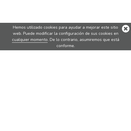
Hemos utilizado cookies para ayudar a mejorar este sitio
web. Puede modificar la configuración de sus cookies en
cualquier momento
. De lo contrario, asumiremos que está
conforme.
Best Sellers
Nova
Nova Pure
Vita
Traveler
Rondo